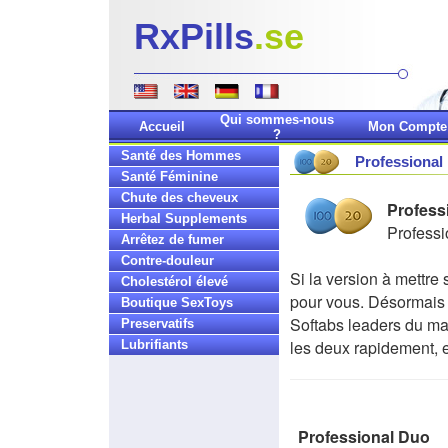
RxPills
.se
Qui sommes-nous
Accueil
Mon Compte
?
Santé des Hommes
Professional
Santé Féminine
Chute des cheveux
Profess
Herbal Supplements
Professi
Arrêtez de fumer
Contre-douleur
Si la version à mettre
Cholestérol élevé
pour vous. Désormais
Boutique SexToys
Softabs leaders du mar
Preservatifs
les deux rapidement, 
Lubrifiants
Professional Duo