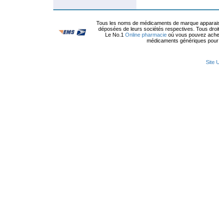
Tous les noms de médicaments de marque apparais
déposées de leurs sociétés respectives. Tous droi
Le No.1
Online pharmacie
où vous pouvez achet
médicaments génériques pour a
Site 